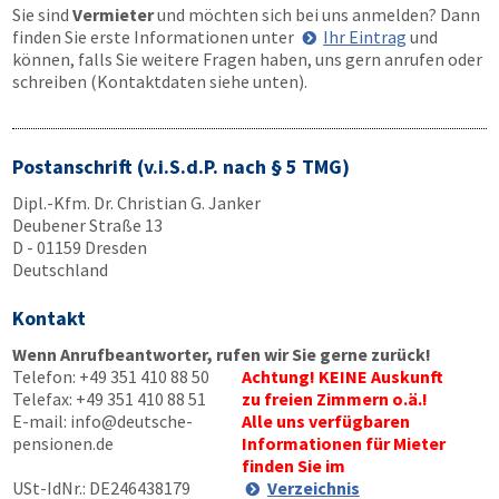
Sie sind
Vermieter
und möchten sich bei uns anmelden? Dann
finden Sie erste Informationen unter
Ihr Eintrag
und
können, falls Sie weitere Fragen haben, uns gern anrufen oder
schreiben (Kontaktdaten siehe unten).
Postanschrift (v.i.S.d.P. nach § 5 TMG)
Dipl.-Kfm. Dr. Christian G. Janker
Deubener Straße 13
D - 01159 Dresden
Deutschland
Kontakt
Wenn Anrufbeantworter, rufen wir Sie gerne zurück!
Telefon:
+49 351 410 88 50
Achtung! KEINE Auskunft
Telefax:
+49 351 410 88 51
zu freien Zimmern o.ä.!
E-mail:
info@deutsche-
Alle uns verfügbaren
pensionen.de
Informationen für Mieter
finden Sie im
USt-IdNr.: DE246438179
Verzeichnis