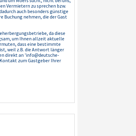
nd um Moers sucht, nicht bei uns,
 den Vermietern zu sprechen bzw.
d dadurch auch besonders günstige
hre Buchung nehmen, die der Gast
Beherbergungsbetriebe, da diese
sam, um Ihnen allzeit aktuelle
vermuten, dass eine bestimmte
t, weil z.B. die Antwort länger
en direkt an 'info@deutsche-
h Kontakt zum Gastgeber Ihrer