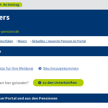
Ihr Eintrag

ers
-pension.de
Westfalen
Moers
Aktuelles / neueste Pension im Portal
e
lar für Ihre Meldung
Neu hinzugekommen
zu den Unterkünften
en hier gelandet?
er Portal und aus den Pensionen