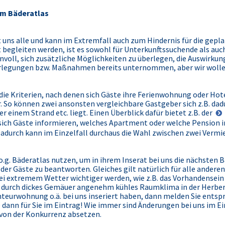
um Bäderatlas
 uns alle und kann im Extremfall auch zum Hindernis für die gepla
 begleiten werden, ist es sowohl für Unterkunftssuchende als auch
voll, sich zusätzliche Möglichkeiten zu überlegen, die Auswirkun
erlegungen bzw. Maßnahmen bereits unternommen, aber wir wolle
ie Kriterien, nach denen sich Gäste ihre Ferienwohnung oder Ho
. So können zwei ansonsten vergleichbare Gastgeber sich z.B. da
 einem Strand etc. liegt. Einen Überblick dafür bietet z.B. der
 sich Gäste informieren, welches Apartment oder welche Pension 
Dadurch kann im Einzelfall durchaus die Wahl zwischen zwei Verm
g. Bäderatlas nutzen, um in ihrem Inserat bei uns die nächsten B
der Gäste zu beantworten. Gleiches gilt natürlich für alle andere
bei extremem Wetter wichtiger werden, wie z.B. das Vorhandensein
 durch dickes Gemäuer angenehm kühles Raumklima in der Herberg
eurwohnung o.ä. bei uns inseriert haben, dann melden Sie ents
 dann für Sie im Eintrag! Wie immer sind Änderungen bei uns im Ein
 von der Konkurrenz absetzen.