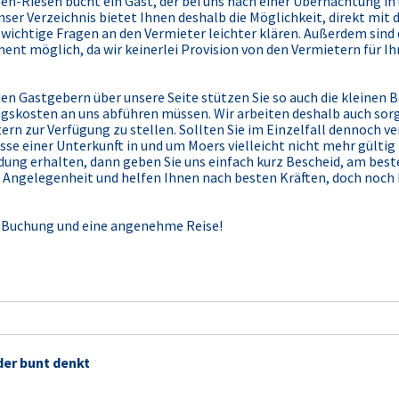
-Riesen bucht ein Gast, der bei uns nach einer Übernachtung in u
ser Verzeichnis bietet Ihnen deshalb die Möglichkeit, direkt mit
 wichtige Fragen an den Vermieter leichter klären. Außerdem sin
ent möglich, da wir keinerlei Provision von den Vermietern für I
n Gastgebern über unsere Seite stützen Sie so auch die kleinen 
gskosten an uns abführen müssen. Wir arbeiten deshalb auch sorg
rn zur Verfügung zu stellen. Sollten Sie im Einzelfall dennoch 
 einer Unterkunft in und um Moers vielleicht nicht mehr gültig is
dung erhalten, dann geben Sie uns einfach kurz Bescheid, am best
ie Angelegenheit und helfen Ihnen nach besten Kräften, doch noc
er Buchung und eine angenehme Reise!
der bunt denkt