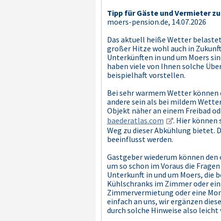
Tipp für Gäste und Vermieter z
moers-pension.de, 14.07.2026
Das aktuell heiße Wetter belastet
großer Hitze wohl auch in Zukunft
Unterkünften in und um Moers sinn
haben viele von Ihnen solche Üb
beispielhaft vorstellen.
Bei sehr warmem Wetter können d
andere sein als bei mildem Wetter
Objekt näher an einem Freibad oder
baederatlas.com
. Hier können
Weg zu dieser Abkühlung bietet. 
beeinflusst werden.
Gastgeber wiederum können den o.
um so schon im Voraus die Fragen 
Unterkunft in und um Moers, die 
Kühlschranks im Zimmer oder ein
Zimmervermietung oder eine Mont
einfach an uns, wir ergänzen diese
durch solche Hinweise also leicht