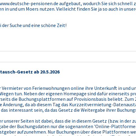
u www.deutsche-pensionen.de aufgebaut, wodurch Sie sich schnell 
en in und um Moers nutzen. Vielleicht finden Sie ja so auch in un
i der Suche und eine schöne Zeit!
tausch-Gesetz ab 20.5.2026
 Vermieter von Ferienwohnungen online ihre Unterkunft in und 
 Wegen tun. Neben der eigenen Homepage sind dafür einerseits pro
seits die Buchungsplattformen auf Provisionsbasis beliebt. Zum 20
te Änderung, da ab diesem Tag das Kurzzeitvermietung-Datenaustau
 das interessant sein, da das Gesetz die Weitergabe ihrer Buchungs
er unserer Seiten ist dabei, dass die in diesem Gesetz (bzw. in de
abe der Buchungsdaten nur die sogenannten 'Online-Plattformen'
stgeber aufzunehmen. Nur Buchungen über diese Plattformen wer