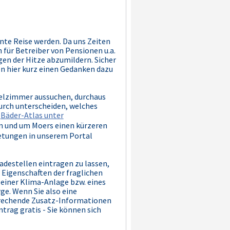
nte Reise werden. Da uns Zeiten
 für Betreiber von Pensionen u.a.
gen der Hitze abzumildern. Sicher
n hier kurz einen Gedanken dazu
telzimmer aussuchen, durchaus
durch unterscheiden, welches
Bäder-Atlas unter
in und um Moers einen kürzeren
ietungen in unserem Portal
adestellen eintragen zu lassen,
n Eigenschaften der fraglichen
 einer Klima-Anlage bzw. eines
e. Wenn Sie also eine
prechende Zusatz-Informationen
trag gratis - Sie können sich