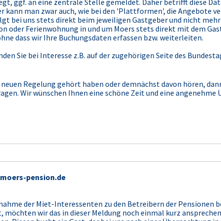
iegt, ggf. an eine zentrale Stelle gemeldet. Daher betrifft diese 
er kann man zwar auch, wie bei den 'Plattformen', die Angebote 
lgt bei uns stets direkt beim jeweiligen Gastgeber und nicht mehr
sion oder Ferienwohnung in und um Moers stets direkt mit dem Gas
hne dass wir Ihre Buchungsdaten erfassen bzw. weiterleiten.
en Sie bei Interesse z.B. auf der zugehörigen Seite des Bundest
ser neuen Regelung gehört haben oder demnächst davon hören, dan
ragen. Wir wünschen Ihnen eine schöne Zeit und eine angenehme 
 moers-pension.de
fnahme der Miet-Interessenten zu den Betreibern der Pensionen b
 möchten wir das in dieser Meldung noch einmal kurz ansprechen: