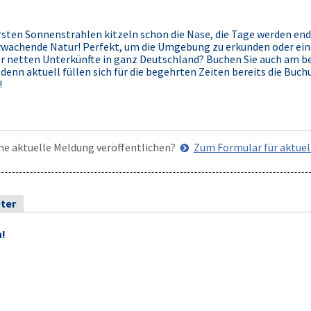
ersten Sonnenstrahlen kitzeln schon die Nase, die Tage werden end
erwachende Natur! Perfekt, um die Umgebung zu erkunden oder ei
er netten Unterkünfte in ganz Deutschland? Buchen Sie auch am be
nn aktuell füllen sich für die begehrten Zeiten bereits die Buch
!
ne aktuelle Meldung veröffentlichen?
Zum Formular für aktue
ter
n!