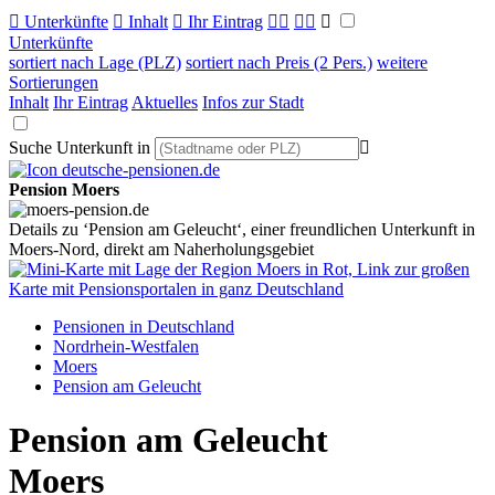

Unterkünfte

Inhalt

Ihr Eintrag



Unterkünfte
sortiert nach Lage (PLZ)
sortiert nach Preis (2 Pers.)
weitere
Sortierungen
Inhalt
Ihr Eintrag
Aktuelles
Infos zur Stadt
Suche Unterkunft in

Pension Moers
Details zu ‘Pension am Geleucht‘, einer freundlichen Unterkunft in
Moers-Nord, direkt am Naherholungsgebiet
Pensionen in Deutschland
Nordrhein-Westfalen
Moers
Pension am Geleucht
Pension am Geleucht
Moers