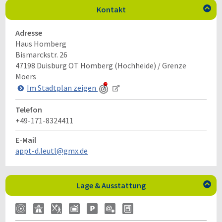
Kontakt

Adresse
Haus Homberg
Bismarckstr. 26
47198
Duisburg OT Homberg (Hochheide) / Grenze
Moers
Im Stadtplan zeigen
Telefon
+49-171-8324411
E-Mail
appt-d.leutl@gmx.de
Lage & Ausstattung
