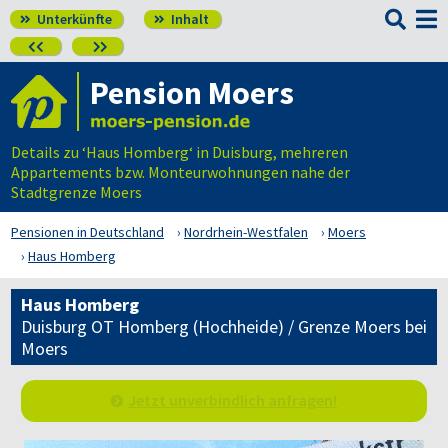

Unterkünfte
Inhalt




Pension Moers
Details zu ‘Haus Homberg‘ in Duisburg, mehreren
Appartements bzw. Monteurwohnungen nahe der
Stadtgrenze Moers
Pensionen in Deutschland
Nordrhein-Westfalen
Moers
Haus Homberg
Haus Homberg
Duisburg OT Homberg (Hochheide) / Grenze Moers bei
Moers
Jetzt unverbindlich anfragen!